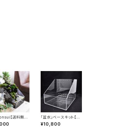
onsui【送料無
「盆水」ベースキット【送
税込み）
料無料】
,000
¥10,800