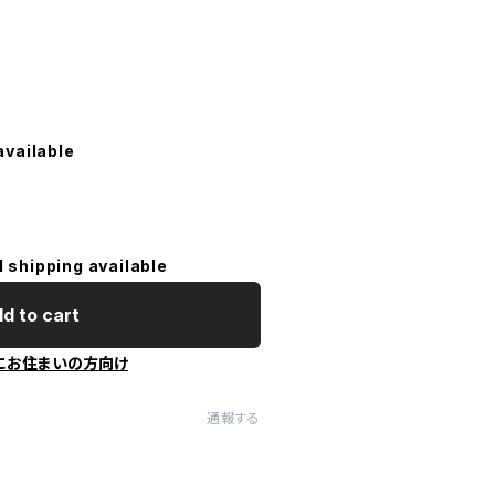
available
l shipping available
d to cart
にお住まいの方向け
通報する