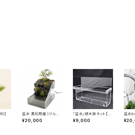
料】
盆水 黒松懸崖（けんが
「盆水」植木鉢キット【送
盆水b
い）仕立て【送料無料】
料無料】
料】（
¥20,000
¥9,000
¥20
（税込み）